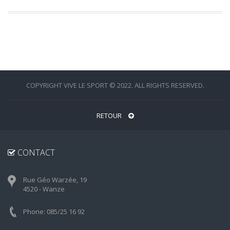
COPYRIGHT VIVE LE SPORT © 2022. ALL RIGHTS RESERVED.
RETOUR
CONTACT
Rue Géo Warzée, 19
4520 - Wanze
Phone: 085/25 16 92