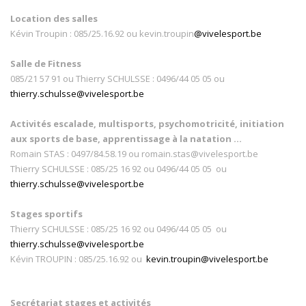
Location des salles
Kévin Troupin : 085/25.16.92 ou kevin.troupin
@vivelesport.be
Salle de Fitness
085/21 57 91 ou Thierry SCHULSSE : 0496/44 05 05 ou
thierry.schulsse@vivelesport.be
Activités escalade, multisports, psychomotricité, initiation
aux sports de base, apprentissage à la natation ...
Romain STAS : 0497/84.58.19 ou romain.stas@vivelesport.be
Thierry SCHULSSE : 085/25 16 92 ou 0496/44 05 05 ou
thierry.schulsse@vivelesport.be
Stages sportifs
Thierry SCHULSSE : 085/25 16 92 ou 0496/44 05 05 ou
thierry.schulsse@vivelesport.be
Kévin TROUPIN : 085/25.16.92 ou
kevin.troupin@vivelesport.be
Secrétariat stages et activités