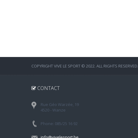
COPYRIGHT VIVE LE SPORT © 2022. ALL RIGHTS RESERVED
CONTACT
Rue Géo Warzée, 19
4520 - Wanze
Phone: 085/25 16 92
info@vivelesport.be